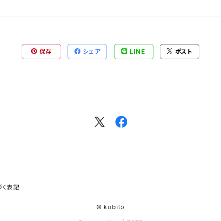
保存
シェア
LINE
ポスト
づく表記
© kobito