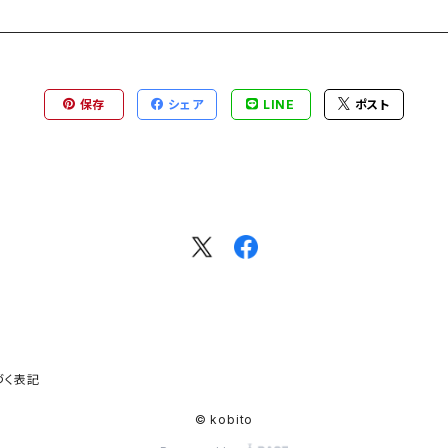
保存
シェア
LINE
ポスト
づく表記
© kobito